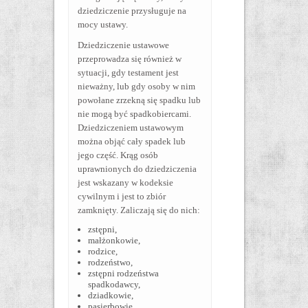
dziedziczenie przysługuje na
mocy ustawy.
Dziedziczenie ustawowe
przeprowadza się również w
sytuacji, gdy testament jest
nieważny, lub gdy osoby w nim
powołane zrzekną się spadku lub
nie mogą być spadkobiercami.
Dziedziczeniem ustawowym
można objąć cały spadek lub
jego część. Krąg osób
uprawnionych do dziedziczenia
jest wskazany w kodeksie
cywilnym i jest to zbiór
zamknięty. Zaliczają się do nich:
zstępni,
małżonkowie,
rodzice,
rodzeństwo,
zstępni rodzeństwa
spadkodawcy,
dziadkowie,
pasierbowie.