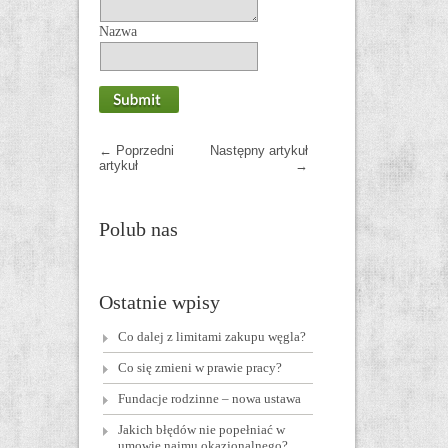
Nazwa
←
Poprzedni
Następny artykuł
artykuł
→
Polub nas
Ostatnie wpisy
Co dalej z limitami zakupu węgla?
Co się zmieni w prawie pracy?
Fundacje rodzinne – nowa ustawa
Jakich błędów nie popełniać w
umowie najmu okazjonalnego?