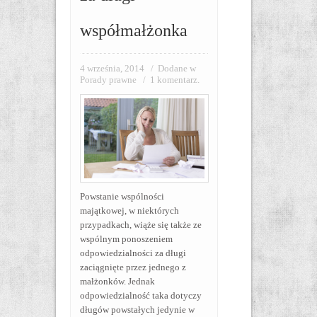
współmałżonka
4 września, 2014
/
Dodane w
Porady prawne
/
1 komentarz.
Powstanie wspólności
majątkowej, w niektórych
przypadkach, wiąże się także ze
wspólnym ponoszeniem
odpowiedzialności za długi
zaciągnięte przez jednego z
małżonków. Jednak
odpowiedzialność taka dotyczy
długów powstałych jedynie w