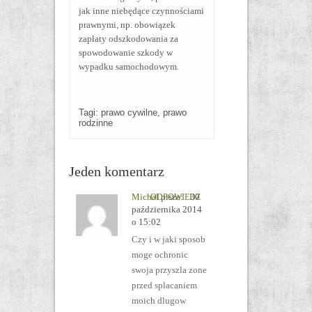
jak inne niebędące czynnościami
prawnymi, np. obowiązek
zapłaty odszkodowania za
spowodowanie szkody w
wypadku samochodowym.
Tagi:
prawo cywilne
,
prawo
rodzinne
Jeden komentarz
Michal
pisze:
30
ODPOWIEDZ
października 2014
o 15:02
Сzy i w jaki sposob
moge ochronic
swoja przyszla zone
przed splacaniem
moich dlugow